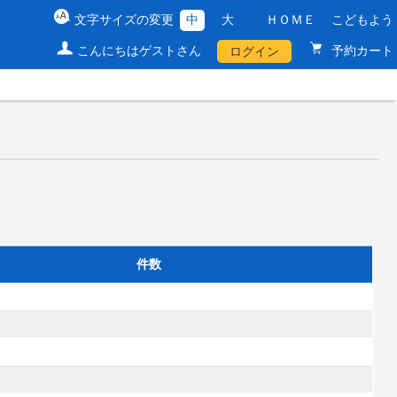
文字サイズの変更
中
大
ＨＯＭＥ
こどもよう
こんにちはゲストさん
予約カート
ログイン
件数