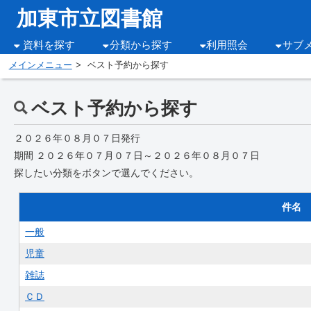
加東市立図書館
資料を探す
分類から探す
利用照会
サブ
メインメニュー
ベスト予約から探す
ベスト予約から探す
２０２６年０８月０７日発行
期間 ２０２６年０７月０７日～２０２６年０８月０７日
探したい分類をボタンで選んでください。
件名
一般
児童
雑誌
ＣＤ